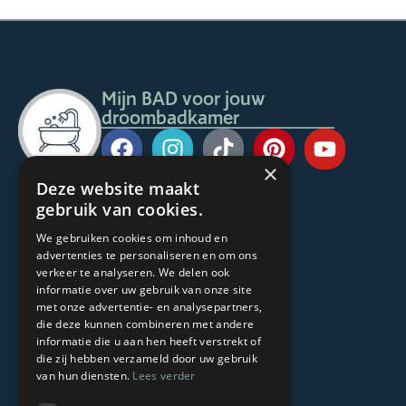
Mijn BAD voor jouw
droombadkamer
×
Deze website maakt
Voor de consument
gebruik van cookies.
mijn bad in stijl
We gebruiken cookies om inhoud en
Mijn BAD Sanitairspecialist
advertenties te personaliseren en om ons
Moods Magazine
verkeer te analyseren. We delen ook
informatie over uw gebruik van onze site
Stijlbadkamers
met onze advertentie- en analysepartners,
Belevingsbadkamers
die deze kunnen combineren met andere
Badkamerinspiratie
informatie die u aan hen heeft verstrekt of
Showrooms
die zij hebben verzameld door uw gebruik
Voor de ondernemer
van hun diensten.
Lees verder
Aansluiten bij Mijn BAD